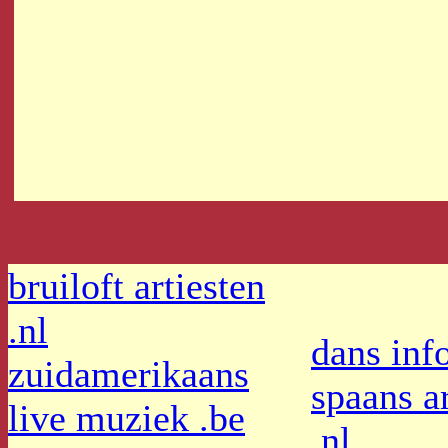
bruiloft artiesten
.nl
dans info
zuidamerikaans
spaans ar
live muziek .be
.nl