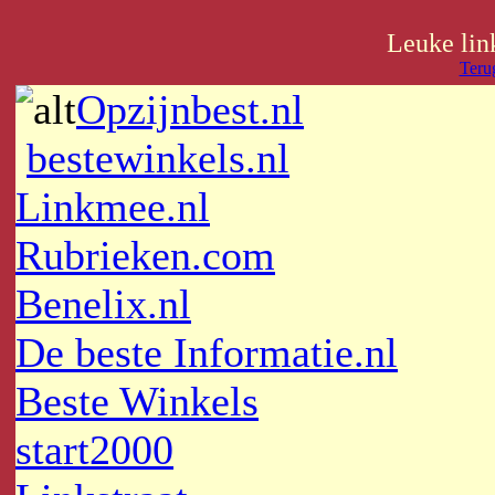
Leuke link
Teru
Opzijnbest.nl
bestewinkels.nl
Linkmee.nl
Rubrieken.com
Benelix.nl
De beste Informatie.nl
Beste Winkels
start2000