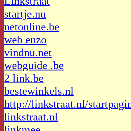
Linkstraat
startje.nu
netonline.be
web enzo
vindnu.net
webguide .be
2 link.be
bestewinkels.nl
http://linkstraat.nl/startpagi
linkstraat.nl
linkmee