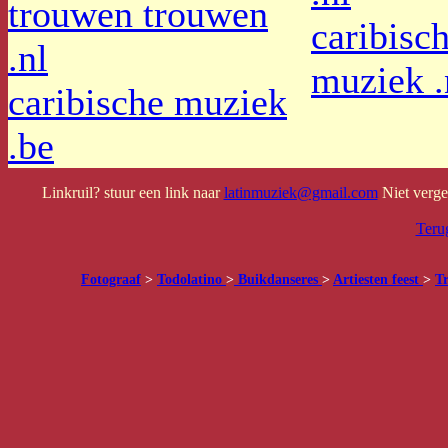
trouwen trouwen
caribisch
.nl
muziek .
caribische muziek
.be
Linkruil? stuur een link naar
latinmuziek@gmail.com
Niet verget
Teru
Fotograaf
>
Todolatino
>
Buikdanseres
>
Artiesten feest
>
Tr