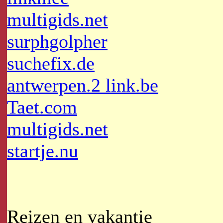
multigids.net
surphgolpher
suchefix.de
antwerpen.2 link.be
Taet.com
multigids.net
startje.nu
Reizen en vakantie