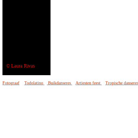
© Laura Rivas
Fotograaf
>
Todolatino
>
Buikdanseres
>
Artiesten feest
>
Tropische dansere