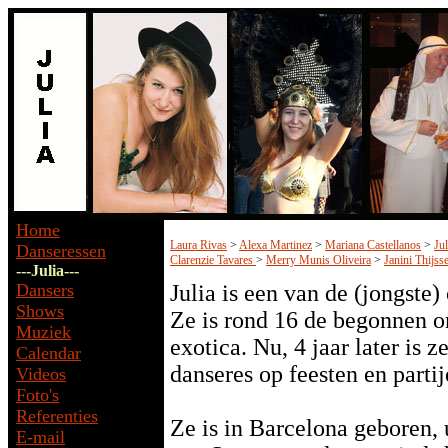
Home
Laura Rivas
>
Alexa Martinez
>
Mariana Castellanos
>
Ju
Danseressen
Clarenzie Tavares
>
Merry Munis Oliveira
>
Janini Thijss
---Julia---
Dansers
Julia is een van de (jongste
Shows
Ze is rond 16 de begonnen 
Muziek
exotica. Nu, 4 jaar later is 
Calendar
danseres op feesten en partij
Videos
Foto's
Referenties
Ze is in Barcelona geboren,
E-mail