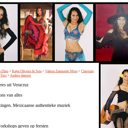
a Dinu
>
Katja Oliveira de Seia
>
Valeria Zaimundo Mora
>
Clarenzie
 Toro
>
Andere dansers
res uit Veracruz
ons van alles
 zingen. Mexicaanse authentieke muziek
workshops geven op feesten