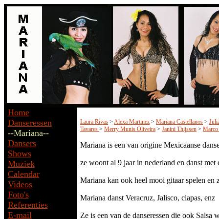
Home
Danseressen
Laura Rivas
>
Alexa Martinez
>
Mariana Castellanos
>
Juli
Tavares
>
Merry Munis Oliveira
>
Janini Thijssen
>
Marco
--Mariana--
Dansers
Mariana is een van origine Mexicaanse danse
Shows
ze woont al 9 jaar in nederland en danst met 
Muziek
Calendar
Mariana kan ook heel mooi gitaar spelen en
Videos
Foto's
Mariana danst Veracruz, Jalisco, ciapas, enz
Referenties
E-mail
Ze is een van de danseressen die ook Salsa 